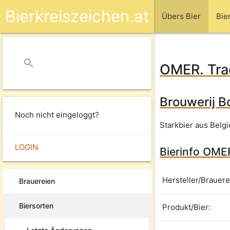
Bierkreiszeichen.at
Übers Bier
Bie
search
close
OMER. Trad
Brouwerij B
Noch nicht eingeloggt?
Starkbier aus Belgi
LOGIN
Bierinfo OMER
Hersteller/Brauere
Brauereien
Biersorten
Produkt/Bier: