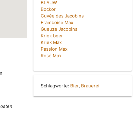
BLAUW
Bockor
Cuvée des Jacobins
Framboise Max
Gueuze Jacobins
Kriek beer
Kriek Max
Passion Max
Rosé Max
in
Schlagworte:
Bier
,
Brauerei
rosten
.