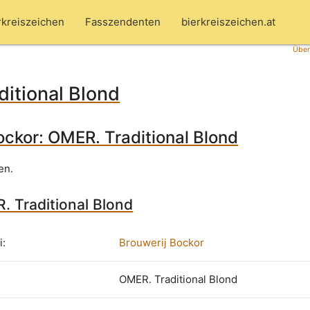
rkreiszeichen
Fasszendenten
bierkreiszeichen.at
Über
itional Blond
ockor: OMER. Traditional Blond
en.
. Traditional Blond
i:
Brouwerij Bockor
OMER. Traditional Blond