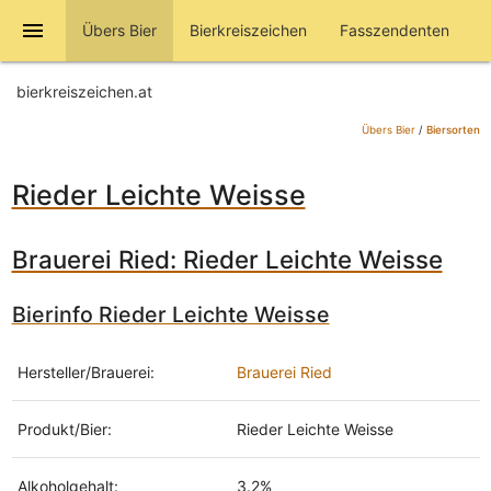
menu
Übers Bier
Bierkreiszeichen
Fasszendenten
bierkreiszeichen.at
Übers Bier
/
Biersorten
Rieder Leichte Weisse
Brauerei Ried: Rieder Leichte Weisse
Bierinfo Rieder Leichte Weisse
Hersteller/Brauerei:
Brauerei Ried
Produkt/Bier:
Rieder Leichte Weisse
Alkoholgehalt:
3.2%