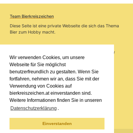
Team Bierkreiszeichen
Diese Seite ist eine private Webseite die sich das Thema
Bier zum Hobby macht.
Sie befinden sich auf https://www.bierkreiszeichen.at/
Wir verwenden Cookies, um unsere
im Pfad:
Übers Bier
/
Biersorten
Webseite für Sie möglichst
benutzerfreundlich zu gestalten. Wenn Sie
Erstellt: 2013-05-10
fortfahren, nehmen wir an, dass Sie mit der
Verwendung von Cookies auf
Links
bierkreiszeichen.at einverstanden sind.
Kontakt
Weitere Informationen finden Sie in unseren
Impressum
Datenschutzerklärung
.
Datenschutzerklärung
Sitemap
Einverstanden