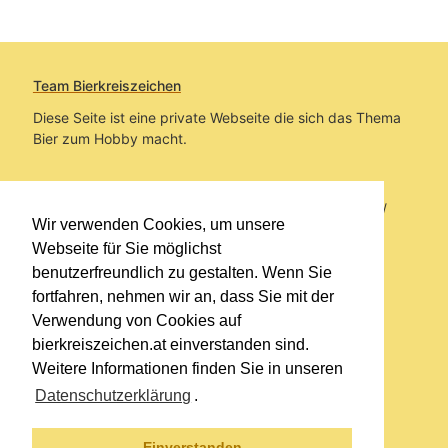
Team Bierkreiszeichen
Diese Seite ist eine private Webseite die sich das Thema
Bier zum Hobby macht.
Sie befinden sich auf https://www.bierkreiszeichen.at/
Wir verwenden Cookies, um unsere
im Pfad:
Übers Bier
/
Biersorten
Webseite für Sie möglichst
benutzerfreundlich zu gestalten. Wenn Sie
Erstellt: 2015-01-02
fortfahren, nehmen wir an, dass Sie mit der
Verwendung von Cookies auf
Links
bierkreiszeichen.at einverstanden sind.
Kontakt
Weitere Informationen finden Sie in unseren
Impressum
Datenschutzerklärung
.
Datenschutzerklärung
Sitemap
Einverstanden