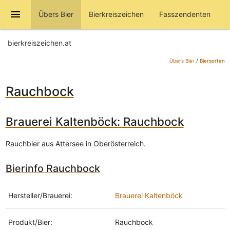
menu
Übers Bier
Bierkreiszeichen
Fasszendenten
bierkreiszeichen.at
Übers Bier
/
Biersorten
Rauchbock
Brauerei Kaltenböck: Rauchbock
Rauchbier aus Attersee in Oberösterreich.
Bierinfo Rauchbock
Hersteller/Brauerei:
Brauerei Kaltenböck
Produkt/Bier:
Rauchbock