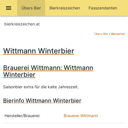
menu
Übers Bier
Bierkreiszeichen
Fasszendenten
bierkreiszeichen.at
Übers Bier
/
Biersorten
Wittmann Winterbier
Brauerei Wittmann: Wittmann
Winterbier
Saisonbier extra für die kalte Jahreszeit.
Bierinfo Wittmann Winterbier
Hersteller/Brauerei:
Brauerei Wittmann