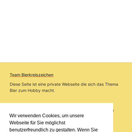
Team Bierkreiszeichen
Diese Seite ist eine private Webseite die sich das Thema
Bier zum Hobby macht.
Sie befinden sich auf https://www.bierkreiszeichen.at/
Wir verwenden Cookies, um unsere
im Pfad:
Übers Bier
/
Biersorten
Webseite für Sie möglichst
benutzerfreundlich zu gestalten. Wenn Sie
Erstellt: 2013-07-22