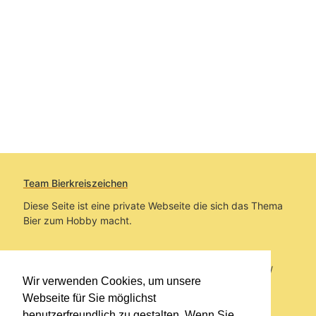
Team Bierkreiszeichen
Diese Seite ist eine private Webseite die sich das Thema
Bier zum Hobby macht.
Sie befinden sich auf https://www.bierkreiszeichen.at/
Wir verwenden Cookies, um unsere
im Pfad:
Übers Bier
/
Biersorten
Webseite für Sie möglichst
benutzerfreundlich zu gestalten. Wenn Sie