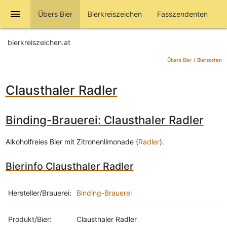
menu
Übers Bier
Bierkreiszeichen
Fasszendenten
bierkreiszeichen.at
Übers Bier
/
Biersorten
Clausthaler Radler
Binding-Brauerei: Clausthaler Radler
Alkoholfreies Bier mit Zitronenlimonade (
Radler
).
Bierinfo Clausthaler Radler
Hersteller/Brauerei:
Binding-Brauerei
Produkt/Bier:
Clausthaler Radler