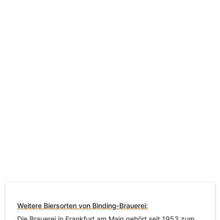
Weitere Biersorten von Binding-Brauerei:
Die Brauerei in Frankfurt am Main gehört seit 1953 zum