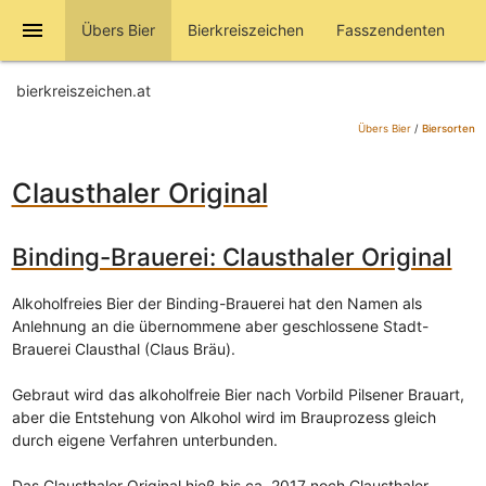
menu
Übers Bier
Bierkreiszeichen
Fasszendenten
bierkreiszeichen.at
Übers Bier
/
Biersorten
Clausthaler Original
Binding-Brauerei: Clausthaler Original
Alkoholfreies Bier der Binding-Brauerei hat den Namen als
Anlehnung an die übernommene aber geschlossene Stadt-
Brauerei Clausthal (Claus Bräu).
Gebraut wird das alkoholfreie Bier nach Vorbild Pilsener Brauart,
aber die Entstehung von Alkohol wird im Brauprozess gleich
durch eigene Verfahren unterbunden.
Das Clausthaler Original hieß bis ca. 2017 noch Clausthaler