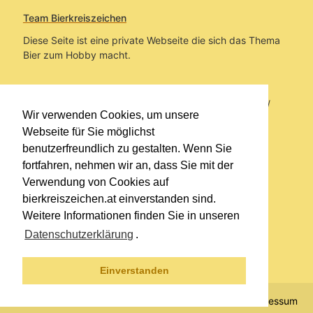
Team Bierkreiszeichen
Diese Seite ist eine private Webseite die sich das Thema
Bier zum Hobby macht.
Sie befinden sich auf https://www.bierkreiszeichen.at/
Wir verwenden Cookies, um unsere
im Pfad:
Übers Bier
/
Biersorten
Webseite für Sie möglichst
benutzerfreundlich zu gestalten. Wenn Sie
Erstellt: 2026-01-20
fortfahren, nehmen wir an, dass Sie mit der
Verwendung von Cookies auf
Links
bierkreiszeichen.at einverstanden sind.
Kontakt
Weitere Informationen finden Sie in unseren
Impressum
Datenschutzerklärung
.
Datenschutzerklärung
Sitemap
Einverstanden
© 2020 Copyright Team Bierkreiszeichen
Impressum