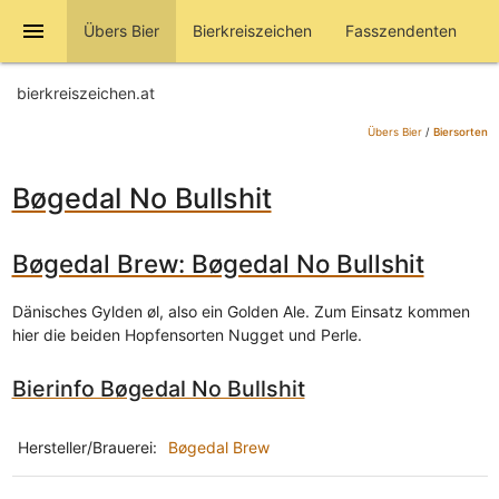
menu
Übers Bier
Bierkreiszeichen
Fasszendenten
bierkreiszeichen.at
Übers Bier
/
Biersorten
Bøgedal No Bullshit
Bøgedal Brew: Bøgedal No Bullshit
Dänisches Gylden øl, also ein Golden Ale. Zum Einsatz kommen
hier die beiden Hopfensorten Nugget und Perle.
Bierinfo Bøgedal No Bullshit
Hersteller/Brauerei:
Bøgedal Brew