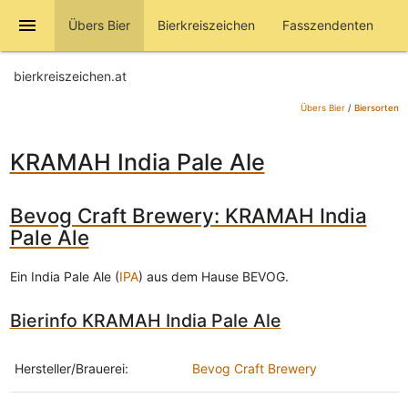
menu
Übers Bier
Bierkreiszeichen
Fasszendenten
bierkreiszeichen.at
Übers Bier
/
Biersorten
KRAMAH India Pale Ale
Bevog Craft Brewery: KRAMAH India
Pale Ale
Ein India Pale Ale (
IPA
) aus dem Hause BEVOG.
Bierinfo KRAMAH India Pale Ale
Hersteller/Brauerei:
Bevog Craft Brewery