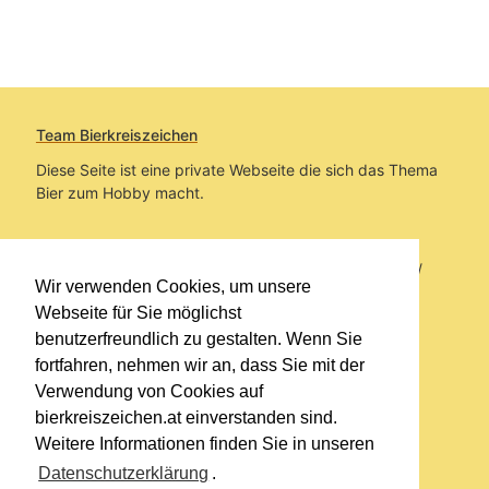
Team Bierkreiszeichen
Diese Seite ist eine private Webseite die sich das Thema
Bier zum Hobby macht.
Sie befinden sich auf https://www.bierkreiszeichen.at/
Wir verwenden Cookies, um unsere
im Pfad:
Übers Bier
/
Brauereien
Webseite für Sie möglichst
benutzerfreundlich zu gestalten. Wenn Sie
Erstellt: 2015-12-02
fortfahren, nehmen wir an, dass Sie mit der
Verwendung von Cookies auf
Links
bierkreiszeichen.at einverstanden sind.
Kontakt
Weitere Informationen finden Sie in unseren
Impressum
Datenschutzerklärung
.
Datenschutzerklärung