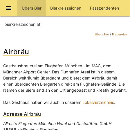
menu
Übers Bier
Bierkreiszeichen
Fasszendenten
bierkreiszeichen.at
Übers Bier
/
Brauereien
Airbräu
Gasthausbrauerei am Flughafen München - im MAC, dem
Münchner Airport Center. Das Flughafen Areal ist in diesem
Bereich weiträumig überdacht und bietet dem Airbräu damit
einen überdachten Biergarten direkt am Flughafen-Gelände. Die
Namen der Biere sind an den Ort angepasst und kreativ gewählt.
Das Gasthaus haben wir auch in unserem
Lokalverzeichnis
.
Adresse
Airbräu
Allresto Flughafen München Hotel und Gaststätten GmbH
85356
-
München-Flughafen