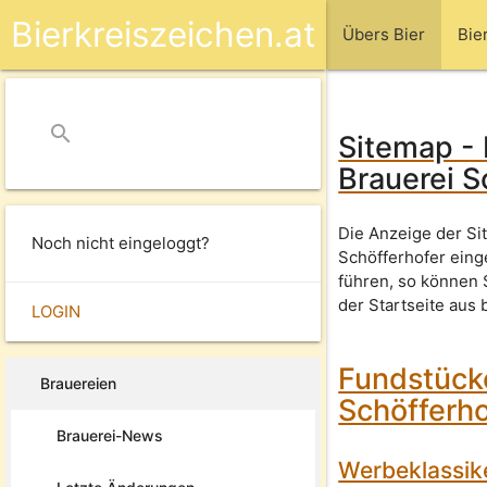
Bierkreiszeichen.at
Übers Bier
Bie
search
close
Sitemap - 
Brauerei S
Die Anzeige der Si
Noch nicht eingeloggt?
Schöfferhofer eing
führen, so können
der Startseite aus 
LOGIN
Fundstücke
Brauereien
Schöfferho
Brauerei-News
Werbeklassik