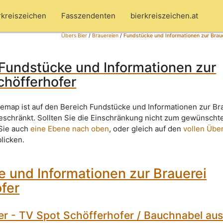
rkreiszeichen
Fasszendenten
bierkreiszeichen.at
Übers Bier
/
Brauereien
/
Fundstücke und Informationen zur Braue
Fundstücke und Informationen zur
chöfferhofer
temap ist auf den Bereich Fundstücke und Informationen zur Br
eschränkt. Sollten Sie die Einschränkung nicht zum gewünscht
 Sie auch
eine Ebene nach oben
, oder gleich auf den
vollen Über
blicken.
 und Informationen zur Brauerei
fer
er - TV Spot Schöfferhofer / Bauchnabel au