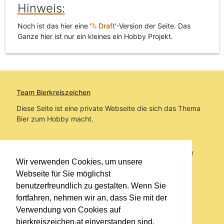
Hinweis:
Noch ist das hier eine '
Draft
'-Version der Seite. Das
Ganze hier ist nur ein kleines ein Hobby Projekt.
Team Bierkreiszeichen
Diese Seite ist eine private Webseite die sich das Thema
Bier zum Hobby macht.
Sie befinden sich auf https://www.bierkreiszeichen.at/
Wir verwenden Cookies, um unsere
im Pfad:
bierkreiszeichen.at
/
Registrieren
Webseite für Sie möglichst
benutzerfreundlich zu gestalten. Wenn Sie
Erstellt: 2026-08-08
fortfahren, nehmen wir an, dass Sie mit der
Verwendung von Cookies auf
Links
bierkreiszeichen.at einverstanden sind.