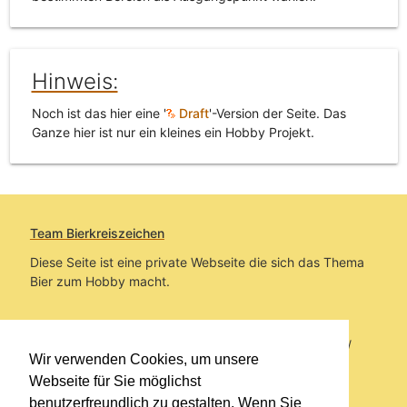
Hinweis:
Noch ist das hier eine '
Draft
'-Version der Seite. Das
Ganze hier ist nur ein kleines ein Hobby Projekt.
Team Bierkreiszeichen
Diese Seite ist eine private Webseite die sich das Thema
Bier zum Hobby macht.
Sie befinden sich auf https://www.bierkreiszeichen.at/
Wir verwenden Cookies, um unsere
im Pfad:
Übers Bier
/
Brauereien
/
Fanartikel
Webseite für Sie möglichst
benutzerfreundlich zu gestalten. Wenn Sie