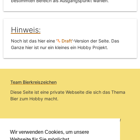
bestimmten Bereich als Ausgangspunkt wählen.
Hinweis:
Noch ist das hier eine '
Draft
'-Version der Seite. Das
Ganze hier ist nur ein kleines ein Hobby Projekt.
Team Bierkreiszeichen
Diese Seite ist eine private Webseite die sich das Thema
Bier zum Hobby macht.
Sie befinden sich auf https://www.bierkreiszeichen.at/
im Pfad:
Übers Bier
/
Brauereien
/
Fundstücke und
Wir verwenden Cookies, um unsere
Informationen zur Gasthausbrauerei Ceel
Webseite für Sie möglichst