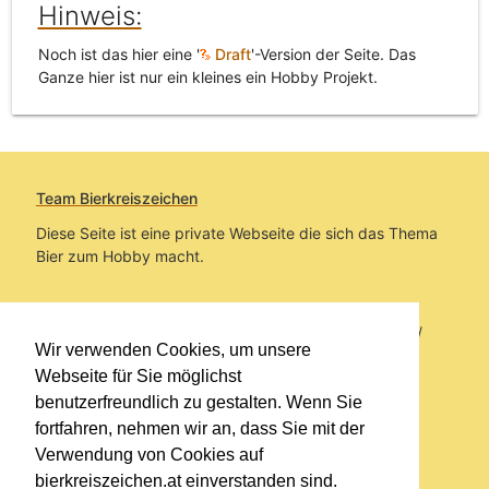
Hinweis:
Noch ist das hier eine '
Draft
'-Version der Seite. Das
Ganze hier ist nur ein kleines ein Hobby Projekt.
Team Bierkreiszeichen
Diese Seite ist eine private Webseite die sich das Thema
Bier zum Hobby macht.
Sie befinden sich auf https://www.bierkreiszeichen.at/
Wir verwenden Cookies, um unsere
im Pfad:
Übers Bier
/
Brauereien
/
Brauerei-News
Webseite für Sie möglichst
benutzerfreundlich zu gestalten. Wenn Sie
Erstellt: 2026-08-06
fortfahren, nehmen wir an, dass Sie mit der
Verwendung von Cookies auf
Links
bierkreiszeichen.at einverstanden sind.