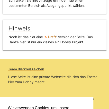
Schränken Sie ihre Anzeige ein indem sie einen
bestimmten Bereich als Ausgangspunkt wählen.
Hinweis:
Noch ist das hier eine '
Draft
'-Version der Seite. Das
Ganze hier ist nur ein kleines ein Hobby Projekt.
Team Bierkreiszeichen
Diese Seite ist eine private Webseite die sich das Thema
Bier zum Hobby macht.
Sie befinden sich auf https://www.bierkreiszeichen.at/
im Pfad:
Übers Bier
/
Brauereien
/
Fundstücke und
Wir verwenden Cookies, um unsere