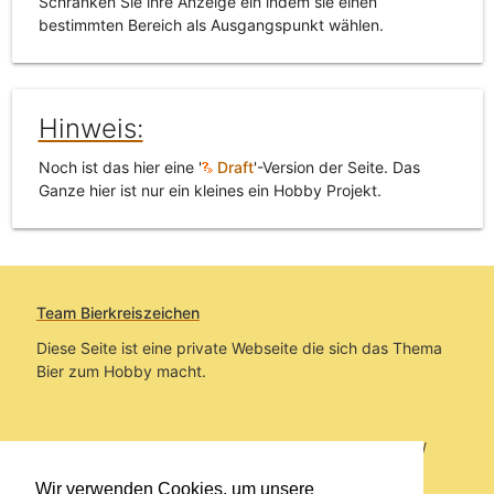
Schränken Sie ihre Anzeige ein indem sie einen
bestimmten Bereich als Ausgangspunkt wählen.
Hinweis:
Noch ist das hier eine '
Draft
'-Version der Seite. Das
Ganze hier ist nur ein kleines ein Hobby Projekt.
Team Bierkreiszeichen
Diese Seite ist eine private Webseite die sich das Thema
Bier zum Hobby macht.
Sie befinden sich auf https://www.bierkreiszeichen.at/
im Pfad:
Übers Bier
/
Brauereien
/
Fundstücke und
Wir verwenden Cookies, um unsere