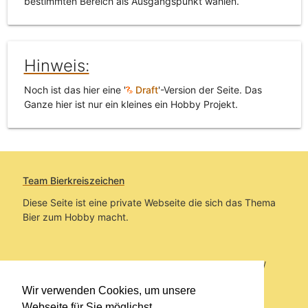
bestimmten Bereich als Ausgangspunkt wählen.
Hinweis:
Noch ist das hier eine '
Draft
'-Version der Seite. Das
Ganze hier ist nur ein kleines ein Hobby Projekt.
Team Bierkreiszeichen
Diese Seite ist eine private Webseite die sich das Thema
Bier zum Hobby macht.
Sie befinden sich auf https://www.bierkreiszeichen.at/
im Pfad:
Übers Bier
/
Brauereien
/
Fundstücke und
Wir verwenden Cookies, um unsere
Informationen zur Brauerei Kundmüller
Webseite für Sie möglichst