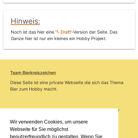
Hinweis:
Noch ist das hier eine '
Draft
'-Version der Seite. Das
Ganze hier ist nur ein kleines ein Hobby Projekt.
Team Bierkreiszeichen
Diese Seite ist eine private Webseite die sich das Thema
Bier zum Hobby macht.
Sie befinden sich auf https://www.bierkreiszeichen.at/
im Pfad:
Übers Bier
/
Brauereien
/
Fundstücke und
Wir verwenden Cookies, um unsere
Informationen zur Brauerei Ried
Webseite für Sie möglichst
benutzerfreundlich zu gestalten. Wenn Sie