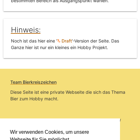
bestimmten Bereich als Ausgangspunkt wählen.
Hinweis:
Noch ist das hier eine '
Draft
'-Version der Seite. Das
Ganze hier ist nur ein kleines ein Hobby Projekt.
Team Bierkreiszeichen
Diese Seite ist eine private Webseite die sich das Thema
Bier zum Hobby macht.
Sie befinden sich auf https://www.bierkreiszeichen.at/
im Pfad:
Übers Bier
/
Brauereien
/
Fundstücke und
Wir verwenden Cookies, um unsere
Informationen zur Brauerei Kundmüller
Webseite für Sie möglichst