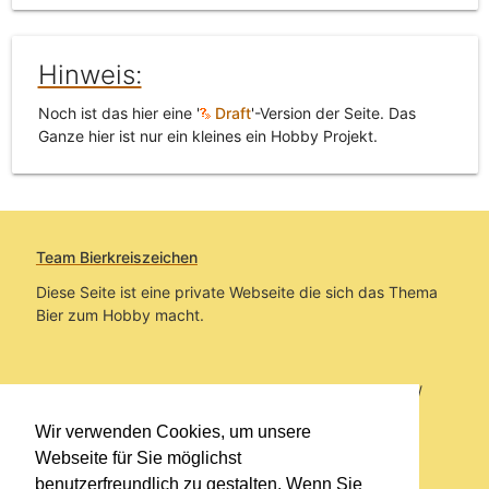
Hinweis:
Noch ist das hier eine '
Draft
'-Version der Seite. Das
Ganze hier ist nur ein kleines ein Hobby Projekt.
Team Bierkreiszeichen
Diese Seite ist eine private Webseite die sich das Thema
Bier zum Hobby macht.
Sie befinden sich auf https://www.bierkreiszeichen.at/
im Pfad:
Übers Bier
/
Brauereien
/
Fundstücke und
Wir verwenden Cookies, um unsere
Informationen zur Brauerei Ried
Webseite für Sie möglichst
benutzerfreundlich zu gestalten. Wenn Sie