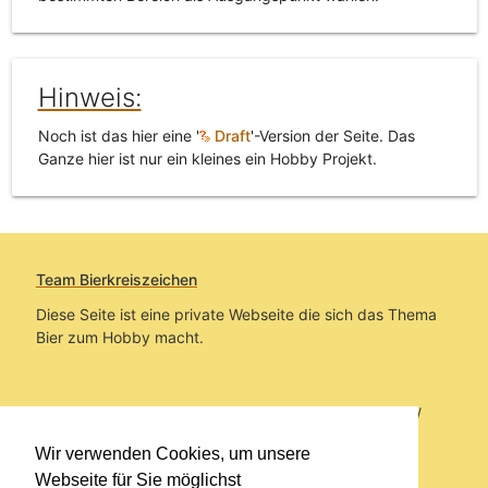
Hinweis:
Noch ist das hier eine '
Draft
'-Version der Seite. Das
Ganze hier ist nur ein kleines ein Hobby Projekt.
Team Bierkreiszeichen
Diese Seite ist eine private Webseite die sich das Thema
Bier zum Hobby macht.
Sie befinden sich auf https://www.bierkreiszeichen.at/
im Pfad:
Übers Bier
/
Brauereien
/
Fundstücke und
Wir verwenden Cookies, um unsere
Informationen zu Pilsner Urquell
Webseite für Sie möglichst