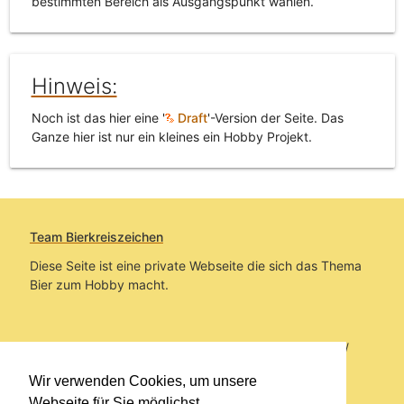
bestimmten Bereich als Ausgangspunkt wählen.
Hinweis:
Noch ist das hier eine '
Draft
'-Version der Seite. Das
Ganze hier ist nur ein kleines ein Hobby Projekt.
Team Bierkreiszeichen
Diese Seite ist eine private Webseite die sich das Thema
Bier zum Hobby macht.
Sie befinden sich auf https://www.bierkreiszeichen.at/
im Pfad:
Übers Bier
/
Brauereien
/
Fundstücke und
Wir verwenden Cookies, um unsere
Informationen zur Brauerei Kundmüller
Webseite für Sie möglichst