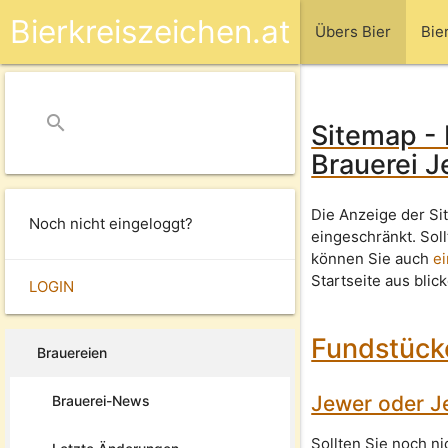
Bierkreiszeichen.at
Übers Bier
Bie
search
close
Sitemap - 
Brauerei J
Die Anzeige der Si
Noch nicht eingeloggt?
eingeschränkt. Sol
können Sie auch
e
Startseite aus blic
LOGIN
Fundstücke
Brauereien
Jewer oder J
Brauerei-News
Sollten Sie noch n