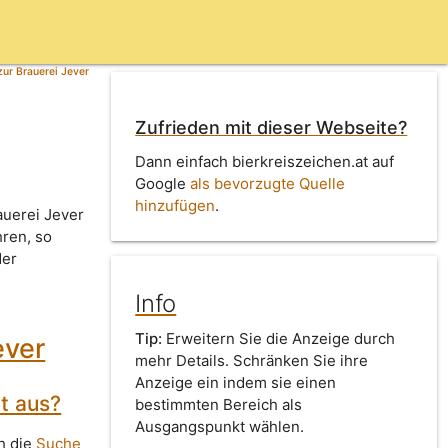
ur Brauerei Jever
Zufrieden mit dieser Webseite?
Dann einfach bierkreiszeichen.at auf
Google
als bevorzugte Quelle
hinzufügen
.
auerei Jever
hren, so
der
Info
Tip:
Erweitern Sie die Anzeige durch
ever
mehr Details. Schränken Sie ihre
Anzeige ein indem sie einen
t aus?
bestimmten Bereich als
Ausgangspunkt wählen.
h die
Suche