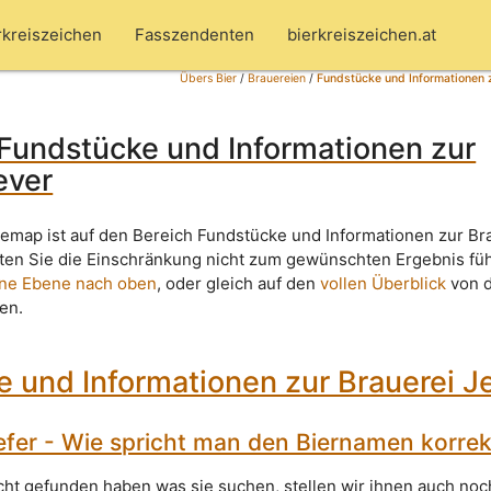
rkreiszeichen
Fasszendenten
bierkreiszeichen.at
Übers Bier
/
Brauereien
/
Fundstücke und Informationen z
Fundstücke und Informationen zur
ever
temap ist auf den Bereich Fundstücke und Informationen zur Br
lten Sie die Einschränkung nicht zum gewünschten Ergebnis fü
ine Ebene nach oben
, oder gleich auf den
vollen Überblick
von 
ken.
 und Informationen zur Brauerei J
efer - Wie spricht man den Biernamen korrek
icht gefunden haben was sie suchen, stellen wir ihnen auch noc