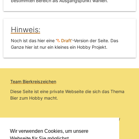
bestimmten Bereich als Ausgangspunkt wählen.
Hinweis:
Noch ist das hier eine '
Draft
'-Version der Seite. Das
Ganze hier ist nur ein kleines ein Hobby Projekt.
Team Bierkreiszeichen
Diese Seite ist eine private Webseite die sich das Thema
Bier zum Hobby macht.
Sie befinden sich auf https://www.bierkreiszeichen.at/
im Pfad:
Übers Bier
/
Brauereien
/
Fundstücke und
Wir verwenden Cookies, um unsere
Informationen zur Pannonia Brauerei Gols
Webseite für Sie möglichst