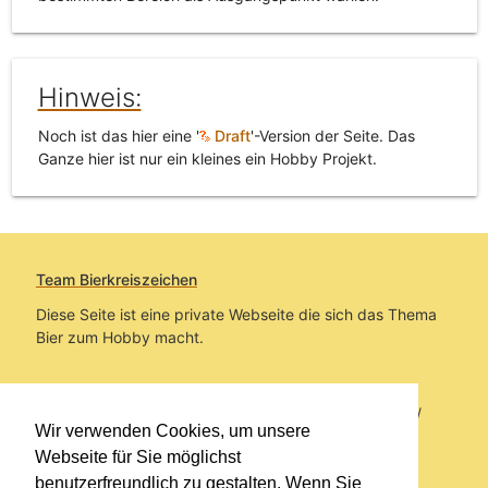
Hinweis:
Noch ist das hier eine '
Draft
'-Version der Seite. Das
Ganze hier ist nur ein kleines ein Hobby Projekt.
Team Bierkreiszeichen
Diese Seite ist eine private Webseite die sich das Thema
Bier zum Hobby macht.
Sie befinden sich auf https://www.bierkreiszeichen.at/
Wir verwenden Cookies, um unsere
im Pfad:
Übers Bier
/
Brauereien
/
Fanartikel
Webseite für Sie möglichst
benutzerfreundlich zu gestalten. Wenn Sie