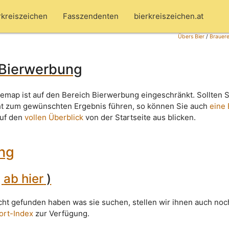
rkreiszeichen
Fasszendenten
bierkreiszeichen.at
Übers Bier
/
Brauere
 Bierwerbung
temap ist auf den Bereich Bierwerbung eingeschränkt. Sollten S
ht zum gewünschten Ergebnis führen, so können Sie auch
eine
auf den
vollen Überblick
von der Startseite aus blicken.
ng
(
ab hier
)
icht gefunden haben was sie suchen, stellen wir ihnen auch noc
ort-Index
zur Verfügung.