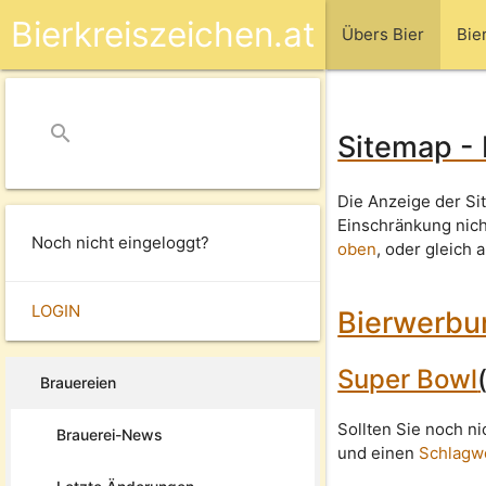
Bierkreiszeichen.at
Übers Bier
Bie
search
close
Sitemap -
Die Anzeige der Si
Einschränkung nic
Noch nicht eingeloggt?
oben
, oder gleich 
LOGIN
Bierwerbu
Super Bowl
Brauereien
Sollten Sie noch n
Brauerei-News
und einen
Schlagw