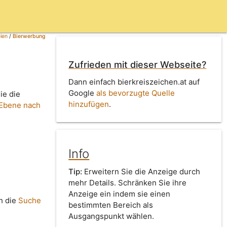
ien
/
Bierwerbung
Zufrieden mit dieser Webseite?
Dann einfach bierkreiszeichen.at auf
Google
als bevorzugte Quelle
ie die
hinzufügen
.
 Ebene nach
Info
Tip:
Erweitern Sie die Anzeige durch
mehr Details. Schränken Sie ihre
Anzeige ein indem sie einen
h die
Suche
bestimmten Bereich als
Ausgangspunkt wählen.