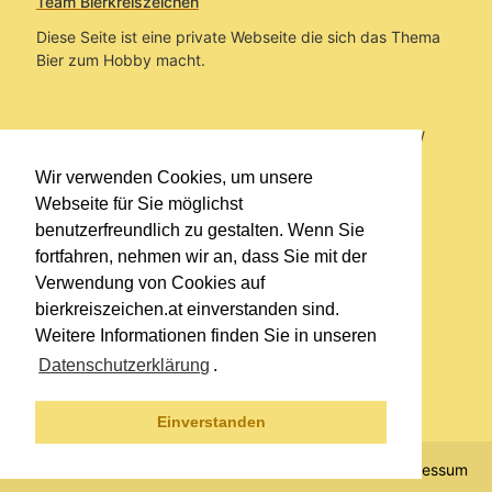
Team Bierkreiszeichen
Diese Seite ist eine private Webseite die sich das Thema
Bier zum Hobby macht.
Sie befinden sich auf https://www.bierkreiszeichen.at/
im Pfad:
Übers Bier
/
Brauereien
/
Fundstücke und
Wir verwenden Cookies, um unsere
Informationen zu Bavaria Bier
Webseite für Sie möglichst
benutzerfreundlich zu gestalten. Wenn Sie
Erstellt: 2026-08-06
fortfahren, nehmen wir an, dass Sie mit der
Verwendung von Cookies auf
Links
bierkreiszeichen.at einverstanden sind.
Kontakt
Weitere Informationen finden Sie in unseren
Impressum
Datenschutzerklärung
.
Datenschutzerklärung
Sitemap
Einverstanden
© 2020 Copyright Team Bierkreiszeichen
Impressum