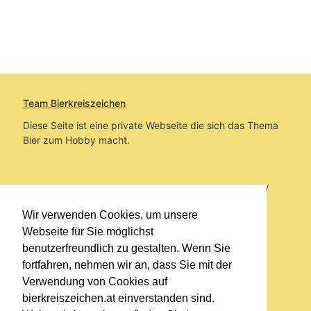
Team Bierkreiszeichen
Diese Seite ist eine private Webseite die sich das Thema
Bier zum Hobby macht.
Sie befinden sich auf https://www.bierkreiszeichen.at/
im Pfad:
Übers Bier
/
Brauereien
/
Fundstücke und
Wir verwenden Cookies, um unsere
Informationen zu Turbobier
Webseite für Sie möglichst
benutzerfreundlich zu gestalten. Wenn Sie
Erstellt: 2023-12-07
fortfahren, nehmen wir an, dass Sie mit der
Verwendung von Cookies auf
Links
bierkreiszeichen.at einverstanden sind.
Kontakt