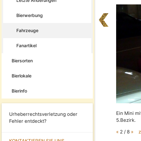
Letzte Änderungen
Bierwerbung
Fahrzeuge
Fanartikel
Biersorten
Bierlokale
Bierinfo
Ein Mini m
Urheberrechtsverletzung oder
5.Bezirk.
Fehler entdeckt?
«
2 / 8
»
z
KONTAKTIEREN SIE UNS