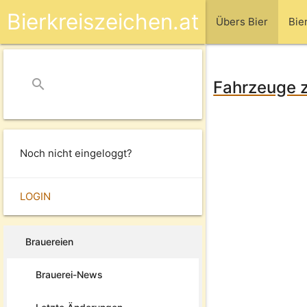
Bierkreiszeichen.at
Übers Bier
Bie
search
close
Fahrzeuge zu
Noch nicht eingeloggt?
LOGIN
Brauereien
Brauerei-News