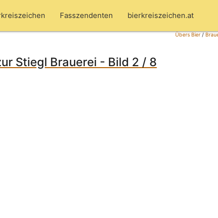
rkreiszeichen
Fasszendenten
bierkreiszeichen.at
Übers Bier
/
Brau
r Stiegl Brauerei - Bild 2 / 8