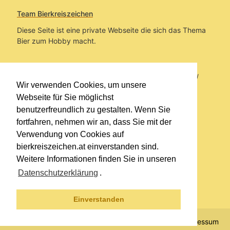
Team Bierkreiszeichen
Diese Seite ist eine private Webseite die sich das Thema
Bier zum Hobby macht.
Sie befinden sich auf https://www.bierkreiszeichen.at/
Wir verwenden Cookies, um unsere
im Pfad:
Übers Bier
/
Brauereien
Webseite für Sie möglichst
benutzerfreundlich zu gestalten. Wenn Sie
Erstellt: 2020-12-02
fortfahren, nehmen wir an, dass Sie mit der
Verwendung von Cookies auf
Links
bierkreiszeichen.at einverstanden sind.
Kontakt
Weitere Informationen finden Sie in unseren
Impressum
Datenschutzerklärung
.
Datenschutzerklärung
Sitemap
Einverstanden
© 2020 Copyright Team Bierkreiszeichen
Impressum