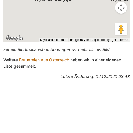
Sorry, we have no imagery here.
Sorry, we have no
Keyboard shortcuts
Image may be subject to copyright
Terms
Für ein Bierkreiszeichen benötigen wir mehr als ein Bild.
Weitere
Brauereien aus Österreich
haben wir in einer eigenen
Liste gesammelt.
Letzte Änderung: 02.12.2020 23:48