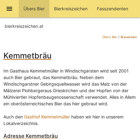
menu
Übers Bier
Bierkreiszeichen
Fasszendenten
bierkreiszeichen.at
Übers Bier
/
Brauereien
Kemmetbräu
Im Gasthaus Kemmetmüller in Windischgarsten wird seit 2001
auch Bier gebraut, das Kemmetbräu. Neben dem
Windischgarstner Gebirgsquellwasser wird das Malz von der
Mälzerei Plohbergeraus Grieskirchen und der Hopfen von der
Mühlviertler Hopfenbaugenossenschaft verwendet. Alles in Allem
ein oberösterreichisches Bier das hier gebraut wird.
Auch den
Gasthof Kemmetmüller
haben wir hier in unserem
Lokalverzeichnis.
Adresse
Kemmetbräu