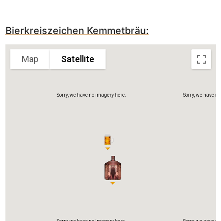
Bierkreiszeichen Kemmetbräu:
Map
Satellite
Sorry, we have no imagery here.
Sorry, we have no