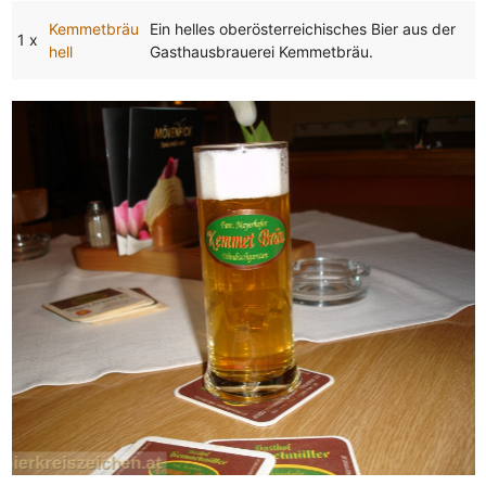
Kemmetbräu
Ein helles oberösterreichisches Bier aus der
1 x
hell
Gasthausbrauerei Kemmetbräu.
Sorry, we have no imagery here.
Sorry, we have no