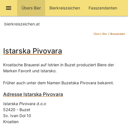
menu
Übers Bier
Bierkreiszeichen
Fasszendenten
bierkreiszeichen.at
Übers Bier
/
Brauereien
Istarska Pivovara
Kroatische Brauerei auf Istrien in Buzet produziert Biere der
Marken Favorit und Istarsko.
Früher auch unter dem Namen Buzetska Pivovara bekannt.
Adresse
Istarska Pivovara
Istarska Pivovara d.o.o
52420
-
Buzet
Sv. Ivan Dol 10
Kroatien