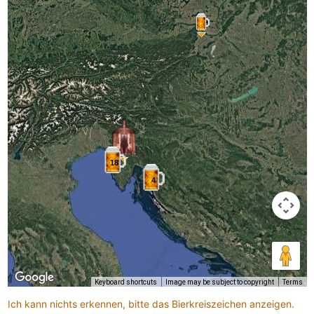
18
4
Keyboard shortcuts
Image may be subject to copyright
Terms
Ich kann nichts erkennen, bitte das Bierkreiszeichen anzeigen.