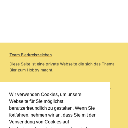
Team Bierkreiszeichen
Diese Seite ist eine private Webseite die sich das Thema
Bier zum Hobby macht.
Sie befinden sich auf https://www.bierkreiszeichen.at/
Wir verwenden Cookies, um unsere
im Pfad:
Übers Bier
/
Brauereien
Webseite für Sie möglichst
benutzerfreundlich zu gestalten. Wenn Sie
Erstellt: 2014-07-31
fortfahren, nehmen wir an, dass Sie mit der
Verwendung von Cookies auf
Links