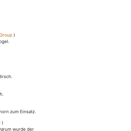
 Group
)
ogel.
irsch.
h.
horn zum Einsatz.
l
)
. Darum wurde der