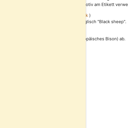
Fuchs für dieses Bier auch als Motiv am Etikett verw
Black Sheep
(
Brauerei Gusswerk
)
Das Schwarze Schaf heißt in englisch "Black sheep".
Żubr
(
Browar Dojlidy
)
Zubr leitet sich von Wisent (europäisches Bison) ab.