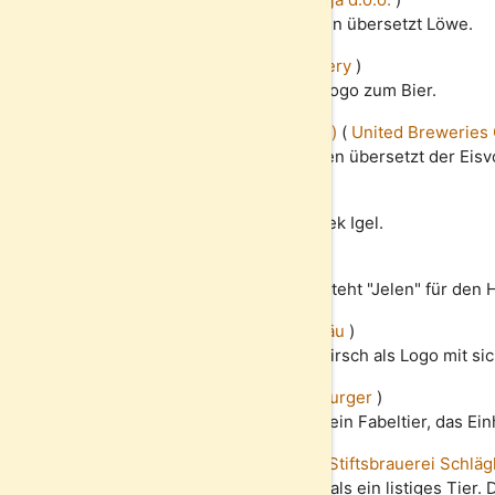
Lav bedeutet aus dem serbischen übersetzt Löwe.
Larue
(
Heineken Vietnam Brewery
)
Der Tiger ist hier das offizielle Logo zum Bier.
Kingfisher Premium (Lager Beer)
(
United Breweries
Kingfisher ist aus dem englischen übersetzt der Eisv
Ježek 11°
(
Pivovar Jihlava
)
Im Tschechischen bedeutet Ježek Igel.
Jelen Pivo
(
Apatinska pivara
)
Aus dem slawischen übersetzt steht "Jelen" für den H
Hubertus Märzen
(
Hubertus Bräu
)
Hubertus Biere tragen oft den Hirsch als Logo mit sic
Fohrenburger Märzen
(
Fohrenburger
)
Beim Fohrenburger Bier kommt ein Fabeltier, das Ein
Der Listige - Helles Rauchbier
(
Stiftsbrauerei Schläg
Der Fuchs gilt in Märchen meist als ein listiges Tier