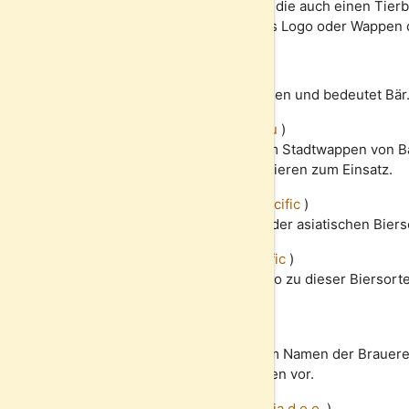
Hier noch eine kurze Liste an Biersorten die auch einen Tier
Entweder über den Namen oder über das Logo oder Wappen d
Ursus
(
Ursus
)
Ursus kommt aus dem lateinischen und bedeutet Bär
Tölzer Hell
(
Tölzer Mühlfeldbräu
)
Der Löwe findet sich nicht nur im Stadtwappen von 
kommt auch oft bei den Tölzer Bieren zum Einsatz.
Tiger Crystal
(
Heineken Asia Pacific
)
Der Tiger steckt hier im Namen der asiatischen Biers
Tiger Beer
(
Heineken Asia Pacific
)
Passend zum Namen ist das Logo zu dieser Biersorte
Tiger.
Lion Lager
(
Lion Brewery
)
Der Löwe steckt hier nicht nur im Namen der Brauer
natürlich auch in deren Biersorten vor.
LAV Svetlo Pivo
(
Carlsberg Srbija d.o.o.
)