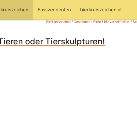
rkreiszeichen
Fasszendenten
bierkreiszeichen.at
Bierkreiszeichen
/
Gesammelte Biere
/
Bildverzeichnisse
/
Se
 Tieren oder Tierskulpturen!