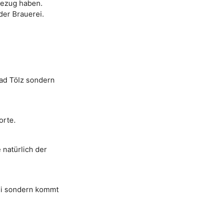
bezug haben.
er Brauerei.
.
Bad Tölz sondern
orte.
 natürlich der
ei sondern kommt