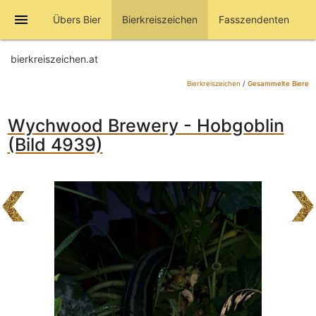
menu
Übers Bier
Bierkreiszeichen
Fasszendenten
bierkreiszeichen.at
Bierkreiszeichen
/
Gesammelte Biere
Wychwood Brewery - Hobgoblin
(Bild 4939)