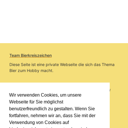
Team Bierkreiszeichen
Diese Seite ist eine private Webseite die sich das Thema
Bier zum Hobby macht.
Sie befinden sich auf https://www.bierkreiszeichen.at/
Wir verwenden Cookies, um unsere
im Pfad:
Bierkreiszeichen
/
Gesammelte Biere
Webseite für Sie möglichst
benutzerfreundlich zu gestalten. Wenn Sie
Erstellt: 2026-08-06
fortfahren, nehmen wir an, dass Sie mit der
Verwendung von Cookies auf
Links