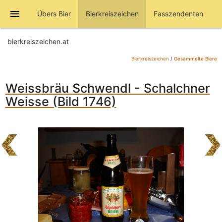
menu
Übers Bier
Bierkreiszeichen
Fasszendenten
bierkreiszeichen.at
Bierkreiszeichen
/
Gesammelte Biere
Weissbräu Schwendl - Schalchner
Weisse (Bild 1746)