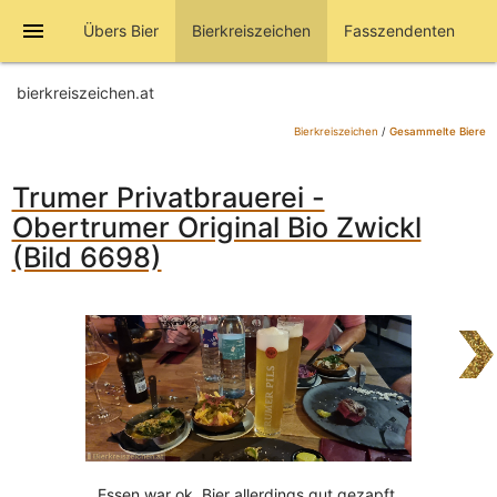
menu
Übers Bier
Bierkreiszeichen
Fasszendenten
bierkreiszeichen.at
Bierkreiszeichen
/
Gesammelte Biere
Trumer Privatbrauerei -
Obertrumer Original Bio Zwickl
(Bild 6698)
Essen war ok, Bier allerdings gut gezapft.