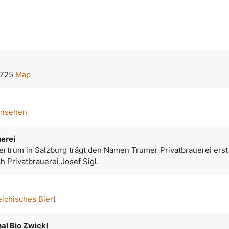
8725
Map
ansehen
erei
ertrum in Salzburg trägt den Namen Trumer Privatbrauerei erst 
h Privatbrauerei Josef Sigl.
eichisches Bier
)
al Bio Zwickl