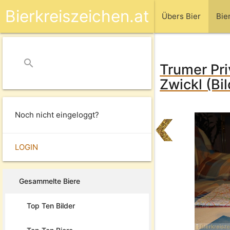
Bierkreiszeichen.at
Übers Bier
Bie
search
close
Trumer Pri
Zwickl (Bi
Noch nicht eingeloggt?
LOGIN
Gesammelte Biere
Top Ten Bilder