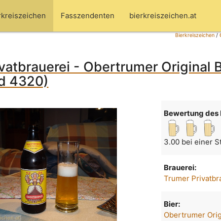
rkreiszeichen
Fasszendenten
bierkreiszeichen.at
Bierkreiszeichen
/
vatbrauerei - Obertrumer Original 
ld 4320)
Bewertung des 
3.00 bei einer 
Brauerei:
Trumer Privatbr
Bier:
Obertrumer Orig