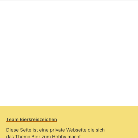
Team Bierkreiszeichen
Diese Seite ist eine private Webseite die sich
das Thema Bier zum Hobby macht.