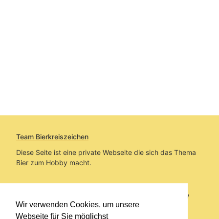
Team Bierkreiszeichen
Diese Seite ist eine private Webseite die sich das Thema
Bier zum Hobby macht.
Sie befinden sich auf https://www.bierkreiszeichen.at/
Wir verwenden Cookies, um unsere
im Pfad:
Bierkreiszeichen
/
Gesammelte Biere
Webseite für Sie möglichst