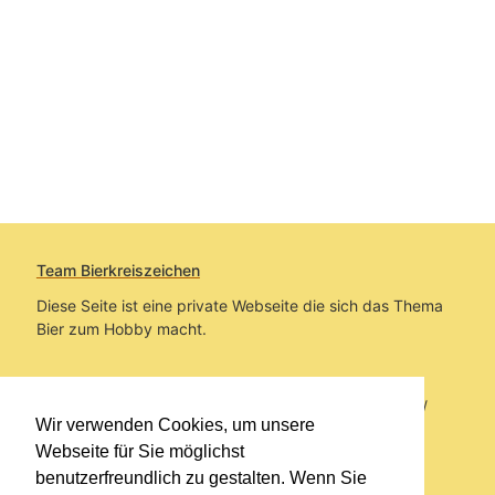
Team Bierkreiszeichen
Diese Seite ist eine private Webseite die sich das Thema
Bier zum Hobby macht.
Sie befinden sich auf https://www.bierkreiszeichen.at/
Wir verwenden Cookies, um unsere
im Pfad:
Bierkreiszeichen
/
Gesammelte Biere
Webseite für Sie möglichst
benutzerfreundlich zu gestalten. Wenn Sie
Erstellt: 2026-08-09