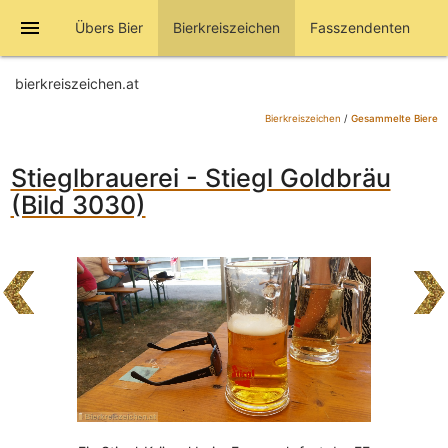
menu
Übers Bier
Bierkreiszeichen
Fasszendenten
bierkreiszeichen.at
Bierkreiszeichen
/
Gesammelte Biere
Stieglbrauerei - Stiegl Goldbräu
(Bild 3030)