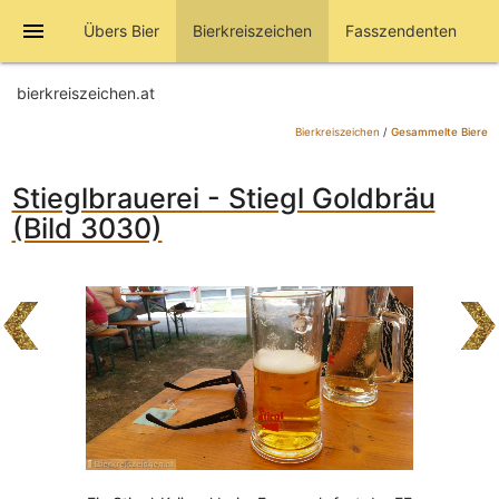
menu
Übers Bier
Bierkreiszeichen
Fasszendenten
bierkreiszeichen.at
Bierkreiszeichen
/
Gesammelte Biere
Stieglbrauerei - Stiegl Goldbräu
(Bild 3030)