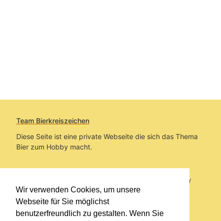
Team Bierkreiszeichen
Diese Seite ist eine private Webseite die sich das Thema
Bier zum Hobby macht.
Sie befinden sich auf https://www.bierkreiszeichen.at/
Wir verwenden Cookies, um unsere
im Pfad:
Bierkreiszeichen
/
Gesammelte Biere
Webseite für Sie möglichst
benutzerfreundlich zu gestalten. Wenn Sie
Erstellt: 2026-08-08