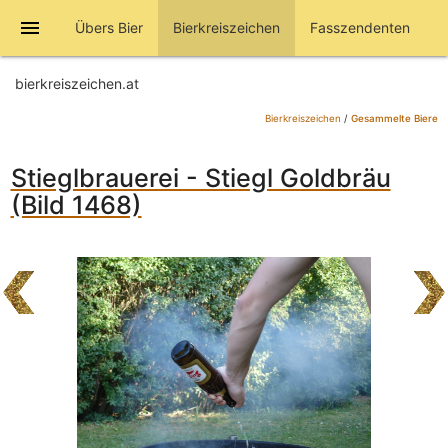
menu
Übers Bier
Bierkreiszeichen
Fasszendenten
bierkreiszeichen.at
Bierkreiszeichen
/
Gesammelte Biere
Stieglbrauerei - Stiegl Goldbräu
(Bild 1468)