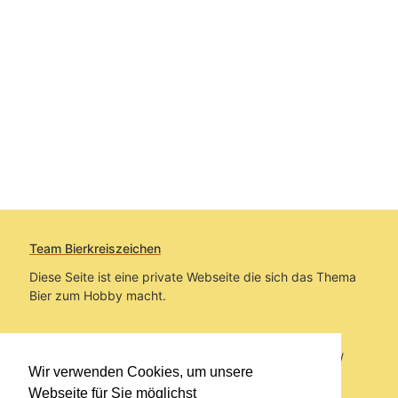
Team Bierkreiszeichen
Diese Seite ist eine private Webseite die sich das Thema
Bier zum Hobby macht.
Sie befinden sich auf https://www.bierkreiszeichen.at/
Wir verwenden Cookies, um unsere
im Pfad:
Bierkreiszeichen
/
Gesammelte Biere
Webseite für Sie möglichst