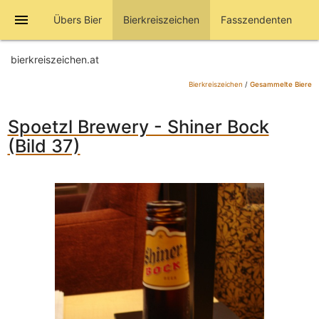
menu
Übers Bier
Bierkreiszeichen
Fasszendenten
bierkreiszeichen.at
Bierkreiszeichen
/
Gesammelte Biere
Spoetzl Brewery - Shiner Bock
(Bild 37)