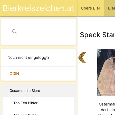
Bierkreiszeichen.at
Übers Bier
Bie
search
close
Speck Stan
Noch nicht eingeloggt?
LOGIN
Gesammelte Biere
Top Ten Bilder
Ostermar
darf ei