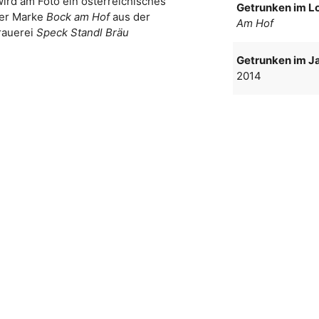
wird am Foto ein österreichisches
Getrunken im Lo
der Marke
Bock am Hof
aus der
Am Hof
rauerei
Speck Standl Bräu
Getrunken im Ja
2014