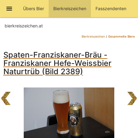
menu
Übers Bier
Bierkreiszeichen
Fasszendenten
bierkreiszeichen.at
Bierkreiszeichen
/
Gesammelte Biere
Spaten-Franziskaner-Bräu -
Franziskaner Hefe-Weissbier
Naturtrüb (Bild 2389)