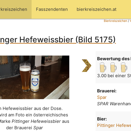
rkreiszeichen
Fasszendenten
bierkreiszeichen.at
Bierkreiszeichen
/
tinger Hefeweissbier (Bild 5175)
Bewertung des 
3.00 bei einer 
Brauerei:
Spar
SPAR Warenhan
n Hefeweissbier aus der Dose.
wird am Foto ein österreichisches
Bier:
 Marke
Pittinger Hefeweissbier
aus
Pittinger Hefew
der Brauerei
Spar