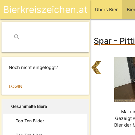
Bierkreiszeichen.at
Übers Bier
Bie
search
close
Spar - Pit
Noch nicht eingeloggt?
LOGIN
Gesammelte Biere
Mal ei
Gezeigt 
Top Ten Bilder
Bier der