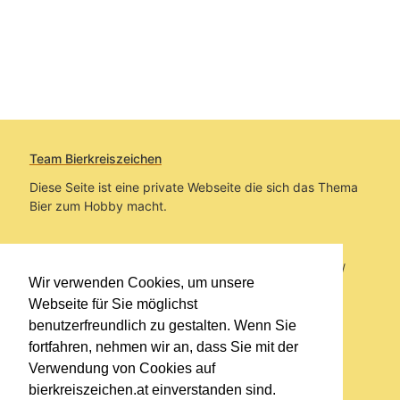
Team Bierkreiszeichen
Diese Seite ist eine private Webseite die sich das Thema
Bier zum Hobby macht.
Sie befinden sich auf https://www.bierkreiszeichen.at/
Wir verwenden Cookies, um unsere
im Pfad:
Bierkreiszeichen
/
Gesammelte Biere
Webseite für Sie möglichst
benutzerfreundlich zu gestalten. Wenn Sie
Erstellt: 2026-08-08
fortfahren, nehmen wir an, dass Sie mit der
Verwendung von Cookies auf
Links
bierkreiszeichen.at einverstanden sind.